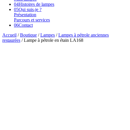
04
Histoires de lampes
05
Qui suis-je ?
Présentation
Parcours et services
06
Contact
Accueil
/
Boutique
/
Lampes
/
Lampes à pétrole anciennes
restaurées
/ Lampe à pétrole en étain LA168