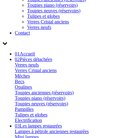
Toupies piano (réservoirs)
Toupies neuves (réservoirs)
Tulipes et globes
Verres Cristal anciens
Verres neufs
Contact
01
Accueil
02
Pièces détachées
Verres neufs
Verres Cristal anciens
Mèches
Becs
Opalines
Toupies anciennes (réservoirs)
Toupies piano (réservoirs)
Toupies neuves (réservoirs)
Pampilles
Tulipes et globes
Electrification
03
Les lampes restaurées
Lampes à pétrole anciennes restaurées
Mini lampes