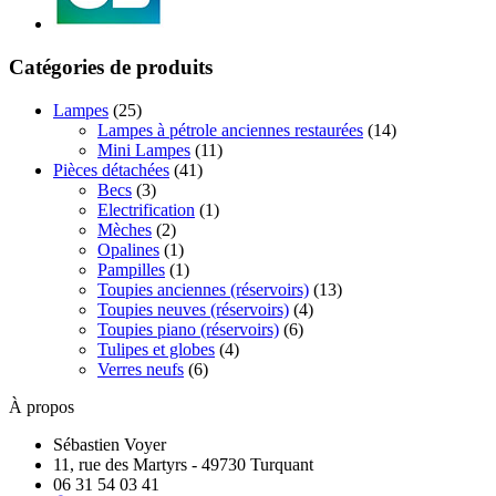
Catégories de produits
Lampes
(25)
Lampes à pétrole anciennes restaurées
(14)
Mini Lampes
(11)
Pièces détachées
(41)
Becs
(3)
Electrification
(1)
Mèches
(2)
Opalines
(1)
Pampilles
(1)
Toupies anciennes (réservoirs)
(13)
Toupies neuves (réservoirs)
(4)
Toupies piano (réservoirs)
(6)
Tulipes et globes
(4)
Verres neufs
(6)
À propos
Sébastien Voyer
11, rue des Martyrs - 49730 Turquant
06 31 54 03 41