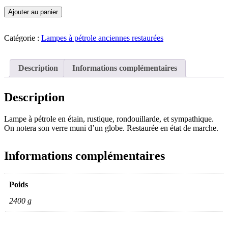
quantité
Ajouter au panier
de
Lampe
à
Catégorie :
Lampes à pétrole anciennes restaurées
pétrole
en
étain
Description
Informations complémentaires
LA168
Description
Lampe à pétrole en étain, rustique, rondouillarde, et sympathique.
On notera son verre muni d’un globe. Restaurée en état de marche.
Informations complémentaires
Poids
2400 g