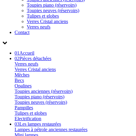
Toupies piano (réservoirs)
Toupies neuves (réservoirs)
Tulipes et globes
Verres Cristal anciens
Verres neufs
Contact
01
Accueil
02
Pièces détachées
Verres neufs
Verres Cristal anciens
Mèches
Becs
Opalines
Toupies anciennes (réservoirs)
Toupies piano (réservoirs)
Toupies neuves (réservoirs)
Pampilles
Tulipes et globes
Electrification
03
Les lampes restaurées
Lampes à pétrole anciennes restaurées
Mini lampes