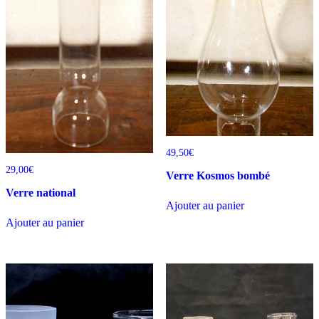
49,50
€
29,00
€
Verre Kosmos bombé
Verre national
Ajouter au panier
Ajouter au panier