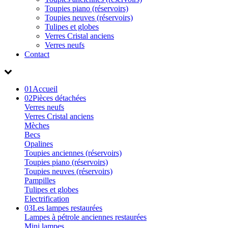
Toupies piano (réservoirs)
Toupies neuves (réservoirs)
Tulipes et globes
Verres Cristal anciens
Verres neufs
Contact
01
Accueil
02
Pièces détachées
Verres neufs
Verres Cristal anciens
Mèches
Becs
Opalines
Toupies anciennes (réservoirs)
Toupies piano (réservoirs)
Toupies neuves (réservoirs)
Pampilles
Tulipes et globes
Electrification
03
Les lampes restaurées
Lampes à pétrole anciennes restaurées
Mini lampes