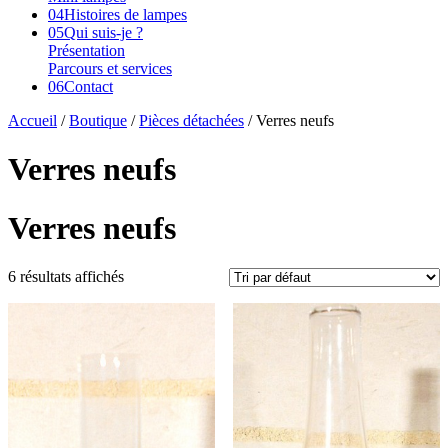
04
Histoires de lampes
05
Qui suis-je ?
Présentation
Parcours et services
06
Contact
Accueil
/
Boutique
/
Pièces détachées
/ Verres neufs
Verres neufs
Verres neufs
6 résultats affichés