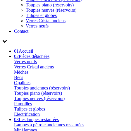
Toupies piano (réservoirs)
Toupies neuves (réservoirs)
Tulipes et globes
Verres Cristal anciens
Verres neufs
Contact
01
Accueil
02
Pièces détachées
Verres neufs
Verres Cristal anciens
Mèches
Becs
Opalines
Toupies anciennes (réservoirs)
Toupies piano (réservoirs)
Toupies neuves (réservoirs)
Pampilles
Tulipes et globes
Electrification
03
Les lampes restaurées
Lampes à pétrole anciennes restaurées
Mini lampes