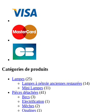
Catégories de produits
Lampes
(25)
Lampes à pétrole anciennes restaurées
(14)
Mini Lampes
(11)
Pièces détachées
(41)
Becs
(3)
Electrification
(1)
Mèches
(2)
Opalines
(1)