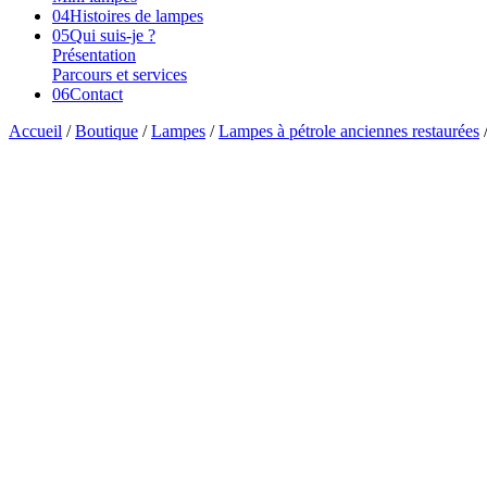
04
Histoires de lampes
05
Qui suis-je ?
Présentation
Parcours et services
06
Contact
Accueil
/
Boutique
/
Lampes
/
Lampes à pétrole anciennes restaurées
/
Vendu