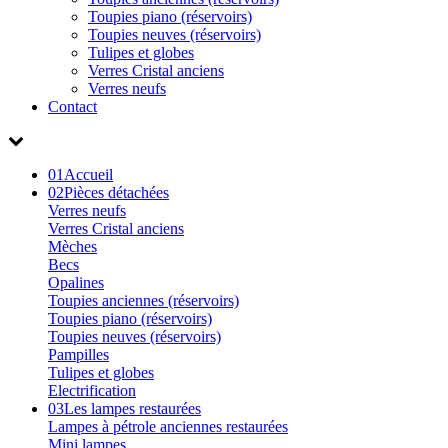
Toupies piano (réservoirs)
Toupies neuves (réservoirs)
Tulipes et globes
Verres Cristal anciens
Verres neufs
Contact
01
Accueil
02
Pièces détachées
Verres neufs
Verres Cristal anciens
Mèches
Becs
Opalines
Toupies anciennes (réservoirs)
Toupies piano (réservoirs)
Toupies neuves (réservoirs)
Pampilles
Tulipes et globes
Electrification
03
Les lampes restaurées
Lampes à pétrole anciennes restaurées
Mini lampes