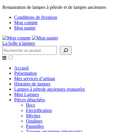
Restauration de lampes à pétrole et de lampes anciennes
Conditions de livraison
Mon compte
Mon panier
La boîte à lampes
Rechercher
Accueil
Présentation
Mes services d’artisan
Histoires de lampes
Lampes à pétrole anciennes restaurées
Mini Lampes
Pièces détachées
Becs
Electrification
Mèches
Opalines
Pampilles
Toupies anciennes (réservoirs)