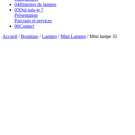
04
Histoires de lampes
05
Qui suis-je ?
Présentation
Parcours et services
06
Contact
Accueil
/
Boutique
/
Lampes
/
Mini Lampes
/ Mini lampe 31