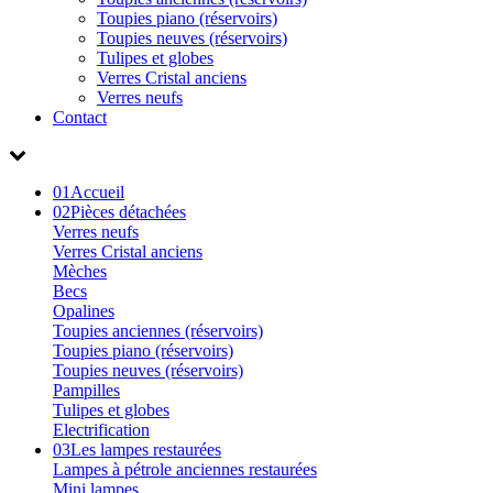
Toupies piano (réservoirs)
Toupies neuves (réservoirs)
Tulipes et globes
Verres Cristal anciens
Verres neufs
Contact
01
Accueil
02
Pièces détachées
Verres neufs
Verres Cristal anciens
Mèches
Becs
Opalines
Toupies anciennes (réservoirs)
Toupies piano (réservoirs)
Toupies neuves (réservoirs)
Pampilles
Tulipes et globes
Electrification
03
Les lampes restaurées
Lampes à pétrole anciennes restaurées
Mini lampes