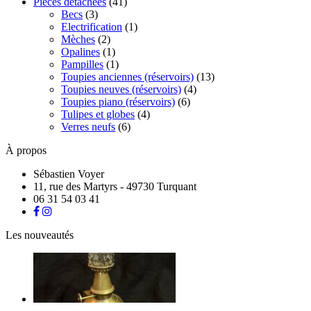
Pièces détachées
(41)
Becs
(3)
Electrification
(1)
Mèches
(2)
Opalines
(1)
Pampilles
(1)
Toupies anciennes (réservoirs)
(13)
Toupies neuves (réservoirs)
(4)
Toupies piano (réservoirs)
(6)
Tulipes et globes
(4)
Verres neufs
(6)
À propos
Sébastien Voyer
11, rue des Martyrs - 49730 Turquant
06 31 54 03 41
Les nouveautés