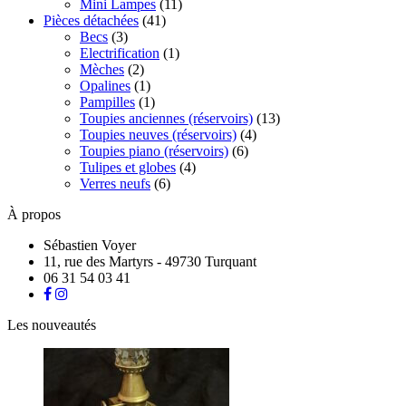
Mini Lampes
(11)
Pièces détachées
(41)
Becs
(3)
Electrification
(1)
Mèches
(2)
Opalines
(1)
Pampilles
(1)
Toupies anciennes (réservoirs)
(13)
Toupies neuves (réservoirs)
(4)
Toupies piano (réservoirs)
(6)
Tulipes et globes
(4)
Verres neufs
(6)
À propos
Sébastien Voyer
11, rue des Martyrs - 49730 Turquant
06 31 54 03 41
Les nouveautés