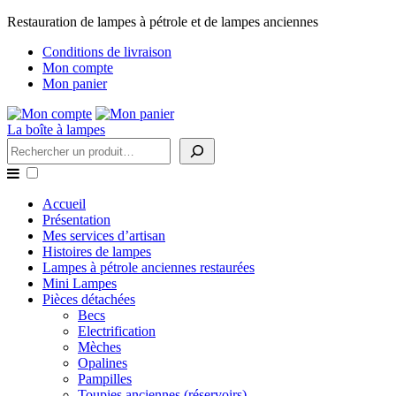
Restauration de lampes à pétrole et de lampes anciennes
Conditions de livraison
Mon compte
Mon panier
La boîte à lampes
Rechercher
Accueil
Présentation
Mes services d’artisan
Histoires de lampes
Lampes à pétrole anciennes restaurées
Mini Lampes
Pièces détachées
Becs
Electrification
Mèches
Opalines
Pampilles
Toupies anciennes (réservoirs)