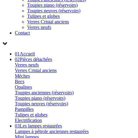
Toupies piano (réservoirs)
Toupies neuves (réservoirs)
Tulipes et globes
Verres Cristal anciens
Verres neufs
Contact
01
Accueil
02
Pièces détachées
Verres neufs
Verres Cristal anciens
Mèches
Becs
Opalines
Toupies anciennes (réservoirs)
Toupies piano (réservoirs)
Toupies neuves (réservoirs)
Pampilles
Tulipes et globes
Electrification
03
Les lampes restaurées
Lampes à pétrole anciennes restaurées
Mini lampes