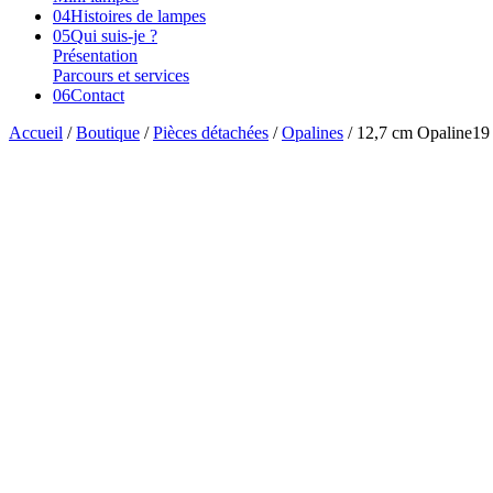
04
Histoires de lampes
05
Qui suis-je ?
Présentation
Parcours et services
06
Contact
Accueil
/
Boutique
/
Pièces détachées
/
Opalines
/ 12,7 cm Opaline19
Vendu