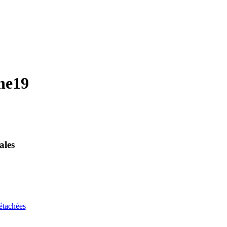
ne19
ales
étachées