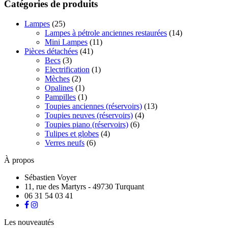
Catégories de produits
Lampes
(25)
Lampes à pétrole anciennes restaurées
(14)
Mini Lampes
(11)
Pièces détachées
(41)
Becs
(3)
Electrification
(1)
Mèches
(2)
Opalines
(1)
Pampilles
(1)
Toupies anciennes (réservoirs)
(13)
Toupies neuves (réservoirs)
(4)
Toupies piano (réservoirs)
(6)
Tulipes et globes
(4)
Verres neufs
(6)
À propos
Sébastien Voyer
11, rue des Martyrs - 49730 Turquant
06 31 54 03 41
Les nouveautés