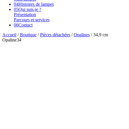
04
Histoires de lampes
05
Qui suis-je ?
Présentation
Parcours et services
06
Contact
Accueil
/
Boutique
/
Pièces détachées
/
Opalines
/ 34,9 cm
Opaline34
Vendu