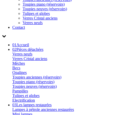
Toupies piano (réservoirs)
Toupies neuves (réservoirs)
Tulipes et globes
Verres Cristal anciens
Verres neufs
Contact
01
Accueil
02
Pièces détachées
Verres neufs
Verres Cristal anciens
Mèches
Becs
Opalines
Toupies anciennes (réservoirs)
Toupies piano (réservoirs)
Toupies neuves (réservoirs)
Pampilles
Tulipes et globes
Electrification
03
Les lampes restaurées
Lampes à pétrole anciennes restaurées
Mini lampes