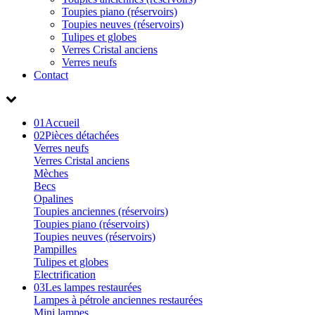
Toupies piano (réservoirs)
Toupies neuves (réservoirs)
Tulipes et globes
Verres Cristal anciens
Verres neufs
Contact
01
Accueil
02
Pièces détachées
Verres neufs
Verres Cristal anciens
Mèches
Becs
Opalines
Toupies anciennes (réservoirs)
Toupies piano (réservoirs)
Toupies neuves (réservoirs)
Pampilles
Tulipes et globes
Electrification
03
Les lampes restaurées
Lampes à pétrole anciennes restaurées
Mini lampes