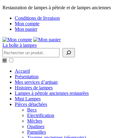
Restauration de lampes à pétrole et de lampes anciennes
Conditions de livraison
Mon compte
Mon panier
La boîte à lampes
Rechercher
Accueil
Présentation
Mes services d’artisan
Histoires de lampes
Lampes à pétrole anciennes restaurées
Mini Lampes
Pièces détachées
Becs
Electrification
Mèches
Opalines
Pampilles
Toupies anciennes (réservoirs)