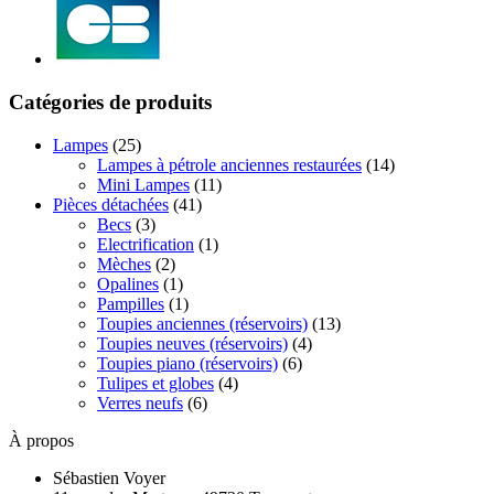
Catégories de produits
Lampes
(25)
Lampes à pétrole anciennes restaurées
(14)
Mini Lampes
(11)
Pièces détachées
(41)
Becs
(3)
Electrification
(1)
Mèches
(2)
Opalines
(1)
Pampilles
(1)
Toupies anciennes (réservoirs)
(13)
Toupies neuves (réservoirs)
(4)
Toupies piano (réservoirs)
(6)
Tulipes et globes
(4)
Verres neufs
(6)
À propos
Sébastien Voyer