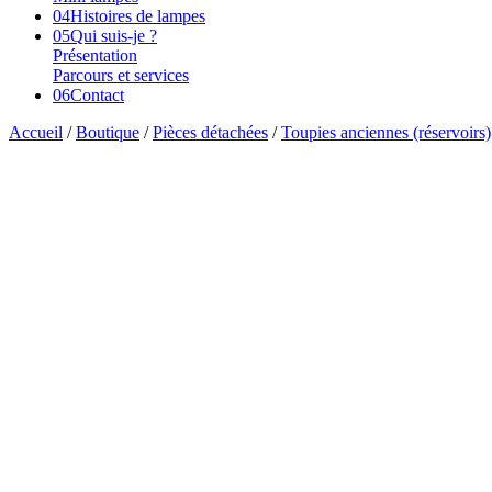
04
Histoires de lampes
05
Qui suis-je ?
Présentation
Parcours et services
06
Contact
Accueil
/
Boutique
/
Pièces détachées
/
Toupies anciennes (réservoirs)
Vendu