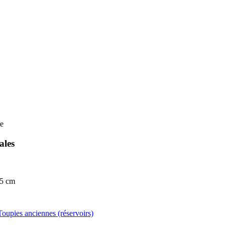
re
ales
,5 cm
Toupies anciennes (réservoirs)