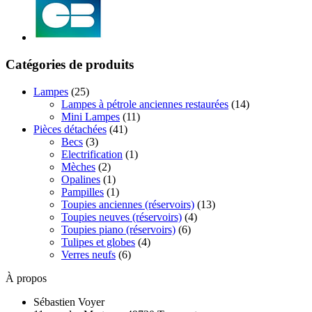
Catégories de produits
Lampes
(25)
Lampes à pétrole anciennes restaurées
(14)
Mini Lampes
(11)
Pièces détachées
(41)
Becs
(3)
Electrification
(1)
Mèches
(2)
Opalines
(1)
Pampilles
(1)
Toupies anciennes (réservoirs)
(13)
Toupies neuves (réservoirs)
(4)
Toupies piano (réservoirs)
(6)
Tulipes et globes
(4)
Verres neufs
(6)
À propos
Sébastien Voyer