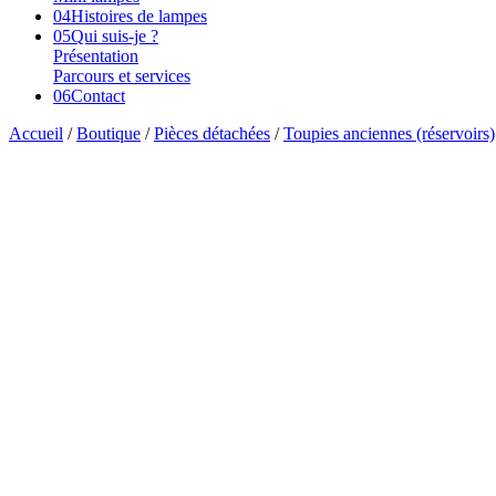
04
Histoires de lampes
05
Qui suis-je ?
Présentation
Parcours et services
06
Contact
Accueil
/
Boutique
/
Pièces détachées
/
Toupies anciennes (réservoirs)