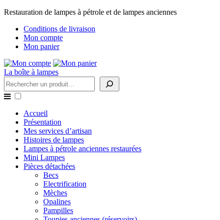
Restauration de lampes à pétrole et de lampes anciennes
Conditions de livraison
Mon compte
Mon panier
La boîte à lampes
Rechercher
Accueil
Présentation
Mes services d’artisan
Histoires de lampes
Lampes à pétrole anciennes restaurées
Mini Lampes
Pièces détachées
Becs
Electrification
Mèches
Opalines
Pampilles
Toupies anciennes (réservoirs)