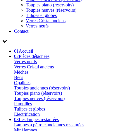
Toupies piano (réservoirs)
Toupies neuves (réservoirs)
Tulipes et globes
Verres Cristal anciens
Verres neufs
Contact
01
Accueil
02
Pièces détachées
Verres neufs
Verres Cristal anciens
Mèches
Becs
Opalines
Toupies anciennes (réservoirs)
Toupies piano (réservoirs)
Toupies neuves (réservoirs)
Pampilles
Tulipes et globes
Electrification
03
Les lampes restaurées
Lampes à pétrole anciennes restaurées
Mini lampes