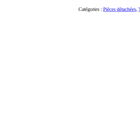
Toupie
15
Catégories :
Pièces détachées
,