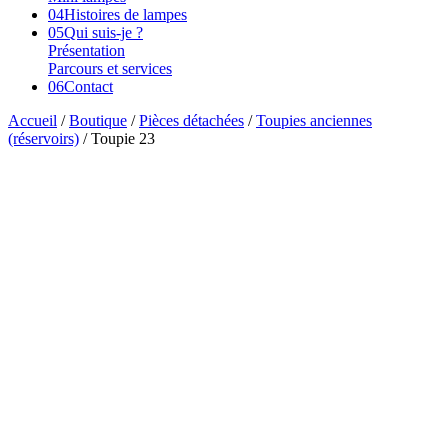
04
Histoires de lampes
05
Qui suis-je ?
Présentation
Parcours et services
06
Contact
Accueil
/
Boutique
/
Pièces détachées
/
Toupies anciennes
(réservoirs)
/ Toupie 23
Vendu