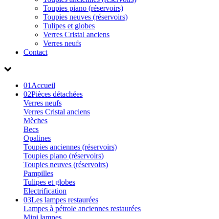
Toupies piano (réservoirs)
Toupies neuves (réservoirs)
Tulipes et globes
Verres Cristal anciens
Verres neufs
Contact
01
Accueil
02
Pièces détachées
Verres neufs
Verres Cristal anciens
Mèches
Becs
Opalines
Toupies anciennes (réservoirs)
Toupies piano (réservoirs)
Toupies neuves (réservoirs)
Pampilles
Tulipes et globes
Electrification
03
Les lampes restaurées
Lampes à pétrole anciennes restaurées
Mini lampes