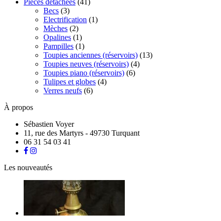
Pièces détachées
(41)
Becs
(3)
Electrification
(1)
Mèches
(2)
Opalines
(1)
Pampilles
(1)
Toupies anciennes (réservoirs)
(13)
Toupies neuves (réservoirs)
(4)
Toupies piano (réservoirs)
(6)
Tulipes et globes
(4)
Verres neufs
(6)
À propos
Sébastien Voyer
11, rue des Martyrs - 49730 Turquant
06 31 54 03 41
Les nouveautés