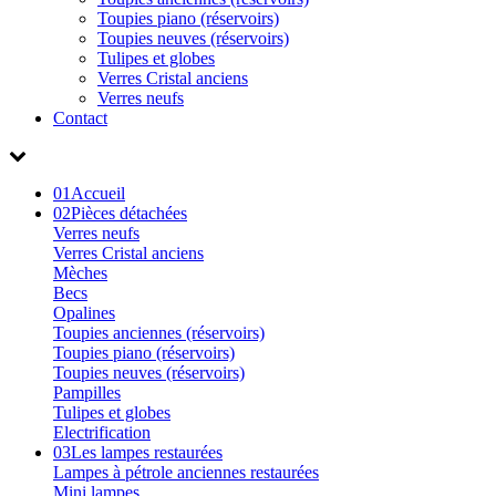
Toupies piano (réservoirs)
Toupies neuves (réservoirs)
Tulipes et globes
Verres Cristal anciens
Verres neufs
Contact
01
Accueil
02
Pièces détachées
Verres neufs
Verres Cristal anciens
Mèches
Becs
Opalines
Toupies anciennes (réservoirs)
Toupies piano (réservoirs)
Toupies neuves (réservoirs)
Pampilles
Tulipes et globes
Electrification
03
Les lampes restaurées
Lampes à pétrole anciennes restaurées
Mini lampes