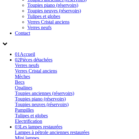
Toupies piano (réservoirs)
Toupies neuves (réservoirs)
Tulipes et globes
Verres Cristal anciens
Verres neufs
Contact
01
Accueil
02
Pièces détachées
Verres neufs
Verres Cristal anciens
Mèches
Becs
Opalines
Toupies anciennes (réservoirs)
Toupies piano (réservoirs)
Toupies neuves (réservoirs)
Pampilles
Tulipes et globes
Electrification
03
Les lampes restaurées
Lampes à pétrole anciennes restaurées
Mini lampes